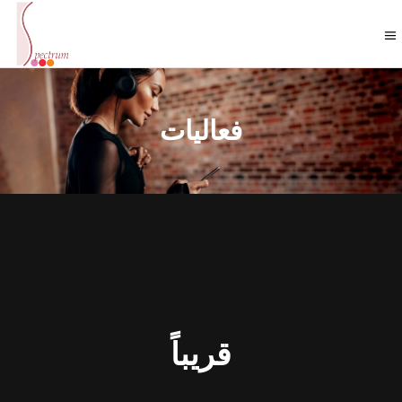
فعاليات
قريباً