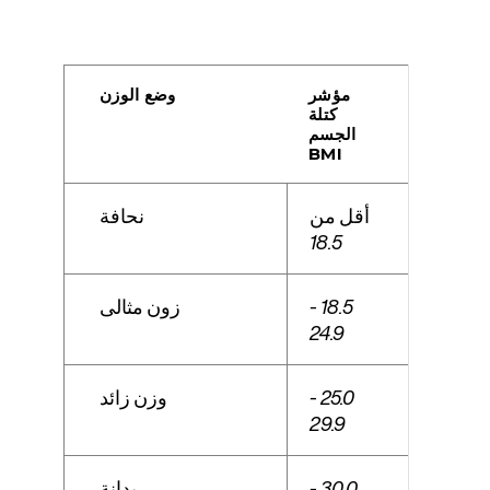
مؤشر
وضع الوزن
كتلة
الجسم
BMI
أقل من
نحافة
18.5
18.5 -
زون مثالى
24.9
25.0 -
وزن زائد
29.9
30.0 -
بدانة