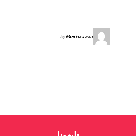
By
Moe Radwan
تابعونا