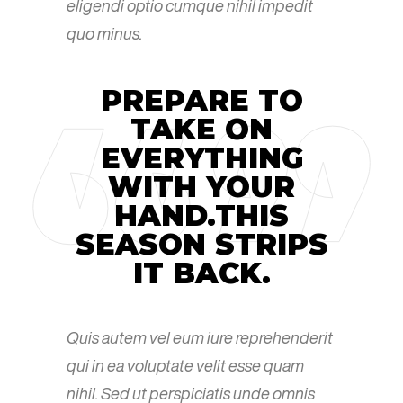
eligendi optio cumque nihil impedit
quo minus.
PREPARE TO
TAKE ON
EVERYTHING
WITH YOUR
HAND.THIS
SEASON STRIPS
IT BACK.
Quis autem vel eum iure reprehenderit
qui in ea voluptate velit esse quam
nihil. Sed ut perspiciatis unde omnis