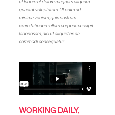
ut labore et dolore magnam aliquam
quaerat voluptatem. Ut enim ad
minima veniam, quis nostrum
exercitationem ullam corporis suscipit
laboriosam, nisi ut aliquid ex ea
commodi consequatur.
WORKING DAILY,