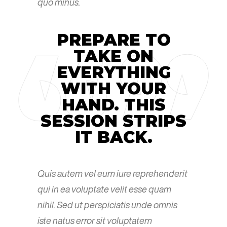
quo minus.
PREPARE TO
TAKE ON
EVERYTHING
WITH YOUR
HAND. THIS
SESSION STRIPS
IT BACK.
Quis autem vel eum iure reprehenderit
qui in ea voluptate velit esse quam
nihil. Sed ut perspiciatis unde omnis
iste natus error sit voluptatem