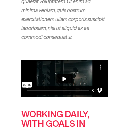
quaerat voluptatem. Ut enim ad
minima veniam, quis nostrum
exercitationem ullam corporis suscipit
laboriosam, nisi ut aliquid ex ea
commodi consequatur.
WORKING DAILY,
WITH GOALS IN