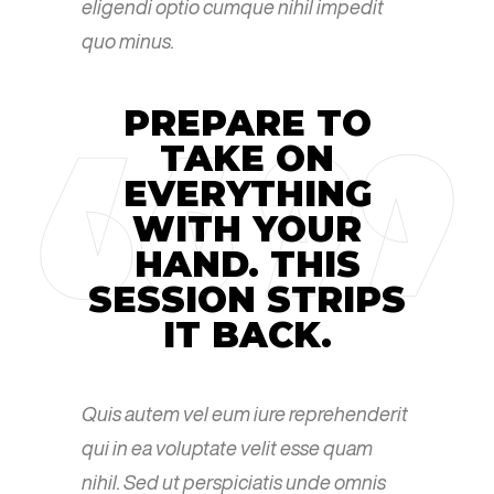
eligendi optio cumque nihil impedit
quo minus.
PREPARE TO
TAKE ON
EVERYTHING
WITH YOUR
HAND. THIS
SESSION STRIPS
IT BACK.
Quis autem vel eum iure reprehenderit
qui in ea voluptate velit esse quam
nihil. Sed ut perspiciatis unde omnis