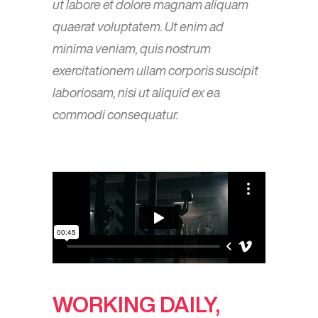
ut labore et dolore magnam aliquam
quaerat voluptatem. Ut enim ad
minima veniam, quis nostrum
exercitationem ullam corporis suscipit
laboriosam, nisi ut aliquid ex ea
commodi consequatur.
WORKING DAILY,