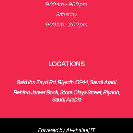
9.00 am – 9.00 pm
Saturday
​9.00 am – 2.00 pm
LOCATIONS
Said Ibn Zayd Rd, Riyadh 13244, Saudi Arabi
Behind Jareer Book, Store Olaya Street, Riyadh,
Saudi Arabia
Powered by
Al-khaleej IT