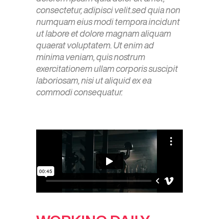
consectetur, adipisci velit.sed quia non
numquam eius modi tempora incidunt
ut labore et dolore magnam aliquam
quaerat voluptatem. Ut enim ad
minima veniam, quis nostrum
exercitationem ullam corporis suscipit
laboriosam, nisi ut aliquid ex ea
commodi consequatur.