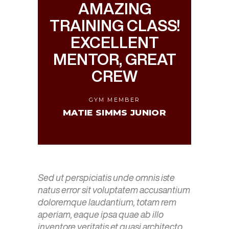
AMAZING
TRAINING CLASS!
EXCELLENT
MENTOR, GREAT
CREW
GYM MEMBER
MATIE SIMMS JUNIOR
Sed ut perspiciatis unde omnis iste
natus error sit voluptatem accusantium
doloremque laudantium, totam rem
aperiam, eaque ipsa quae ab illo
inventore veritatis et quasi architecto