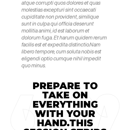
atque corrupti quos dolores et quas
molestias excepturi sint occaecati
cupiditate non provident, similique
sunt in culpa qui officia deserunt
mollitia animi, id est laborum et
dolorum fuga. Et harum quidem rerum
facilis est et expedita distinctio.Nam
libero tempore, cum soluta nobis est
eligendi optio cumque nihil impedit
quo minus.
PREPARE TO
TAKE ON
EVERYTHING
WITH YOUR
HAND.THIS