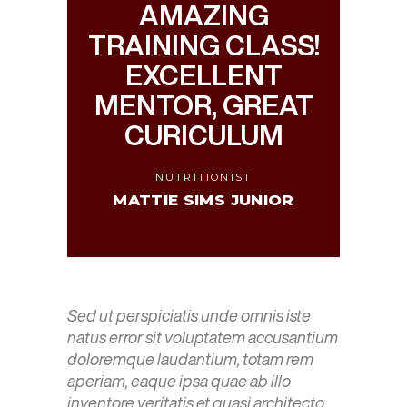
AMAZING
TRAINING CLASS!
EXCELLENT
MENTOR, GREAT
CURICULUM
NUTRITIONIST
MATTIE SIMS JUNIOR
Sed ut perspiciatis unde omnis iste
natus error sit voluptatem accusantium
doloremque laudantium, totam rem
aperiam, eaque ipsa quae ab illo
inventore veritatis et quasi architecto