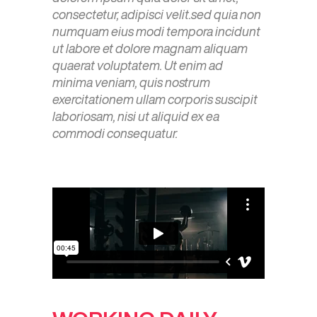
consectetur, adipisci velit.sed quia non
numquam eius modi tempora incidunt
ut labore et dolore magnam aliquam
quaerat voluptatem. Ut enim ad
minima veniam, quis nostrum
exercitationem ullam corporis suscipit
laboriosam, nisi ut aliquid ex ea
commodi consequatur.