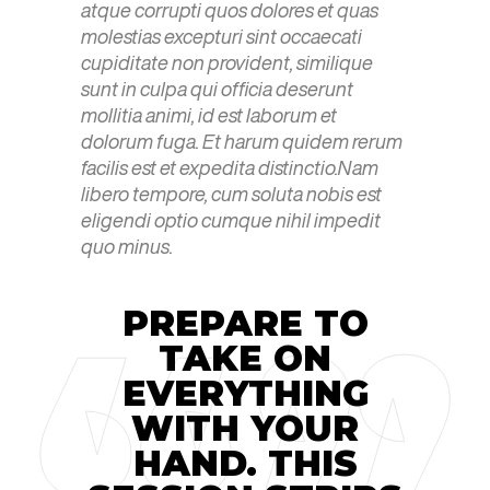
atque corrupti quos dolores et quas
molestias excepturi sint occaecati
cupiditate non provident, similique
sunt in culpa qui officia deserunt
mollitia animi, id est laborum et
dolorum fuga. Et harum quidem rerum
facilis est et expedita distinctio.Nam
libero tempore, cum soluta nobis est
eligendi optio cumque nihil impedit
quo minus.
PREPARE TO
TAKE ON
EVERYTHING
WITH YOUR
HAND. THIS