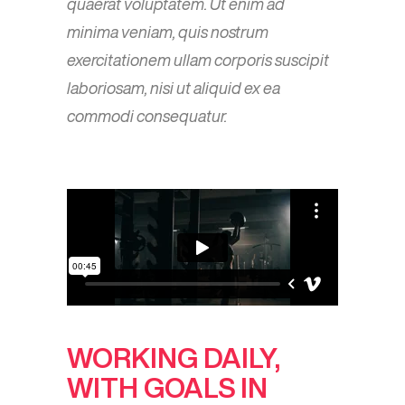
quaerat voluptatem. Ut enim ad
minima veniam, quis nostrum
exercitationem ullam corporis suscipit
laboriosam, nisi ut aliquid ex ea
commodi consequatur.
WORKING DAILY,
WITH GOALS IN