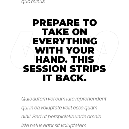
quo minus.
PREPARE TO
TAKE ON
EVERYTHING
WITH YOUR
HAND. THIS
SESSION STRIPS
IT BACK.
Quis autem vel eum iure reprehenderit
qui in ea voluptate velit esse quam
nihil. Sed ut perspiciatis unde omnis
iste natus error sit voluptatem