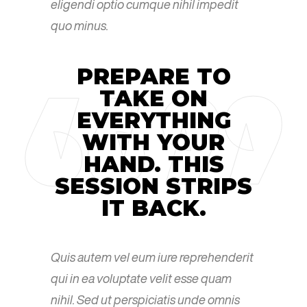
eligendi optio cumque nihil impedit
quo minus.
PREPARE TO
TAKE ON
EVERYTHING
WITH YOUR
HAND. THIS
SESSION STRIPS
IT BACK.
Quis autem vel eum iure reprehenderit
qui in ea voluptate velit esse quam
nihil. Sed ut perspiciatis unde omnis