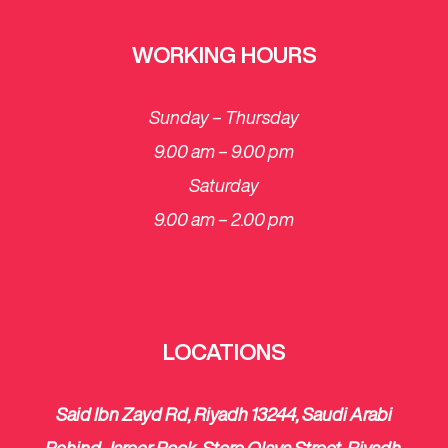
WORKING HOURS
Sunday – Thursday
9.00 am – 9.00 pm
Saturday
​9.00 am – 2.00 pm
LOCATIONS
Said Ibn Zayd Rd, Riyadh 13244, Saudi Arabi
Behind Jareer Book, Store Olaya Street, Riyadh,