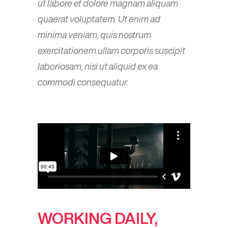
ut labore et dolore magnam aliquam
quaerat voluptatem. Ut enim ad
minima veniam, quis nostrum
exercitationem ullam corporis suscipit
laboriosam, nisi ut aliquid ex ea
commodi consequatur.
WORKING DAILY,