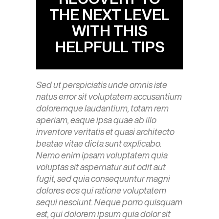
THE NEXT LEVEL
WITH THIS
HELPFULL TIPS
Sed ut perspiciatis unde omnis iste
natus error sit voluptatem accusantium
doloremque laudantium, totam rem
aperiam, eaque ipsa quae ab illo
inventore veritatis et quasi architecto
beatae vitae dicta sunt explicabo.
Nemo enim ipsam voluptatem quia
voluptas sit aspernatur aut odit aut
fugit, sed quia consequuntur magni
dolores eos qui ratione voluptatem
sequi nesciunt. Neque porro quisquam
est, qui dolorem ipsum quia dolor sit