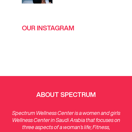
OUR INSTAGRAM
ABOUT SPECTRUM
Spectrum Wellness Center is a women and girls
Wellness Center in Saudi Arabia that focuses on
three aspects of a woman’s life; Fitness,