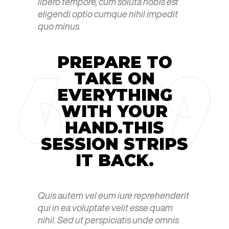
libero tempore, cum soluta nobis est
eligendi optio cumque nihil impedit
quo minus.
PREPARE TO
TAKE ON
EVERYTHING
WITH YOUR
HAND.THIS
SESSION STRIPS
IT BACK.
Quis autem vel eum iure reprehenderit
qui in ea voluptate velit esse quam
nihil. Sed ut perspiciatis unde omnis