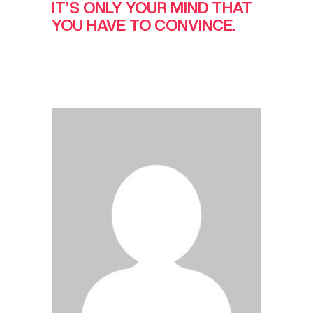
IT’S ONLY YOUR MIND THAT
YOU HAVE TO CONVINCE.