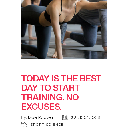
TODAY IS THE BEST
DAY TO START
TRAINING. NO
EXCUSES.
By:
Moe Radwan
JUNE 24, 2019
SPORT SCIENCE