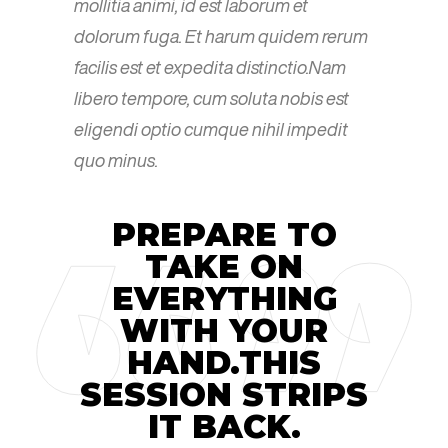
mollitia animi, id est laborum et
dolorum fuga. Et harum quidem rerum
facilis est et expedita distinctio.Nam
libero tempore, cum soluta nobis est
eligendi optio cumque nihil impedit
quo minus.
PREPARE TO
TAKE ON
EVERYTHING
WITH YOUR
HAND.THIS
SESSION STRIPS
IT BACK.