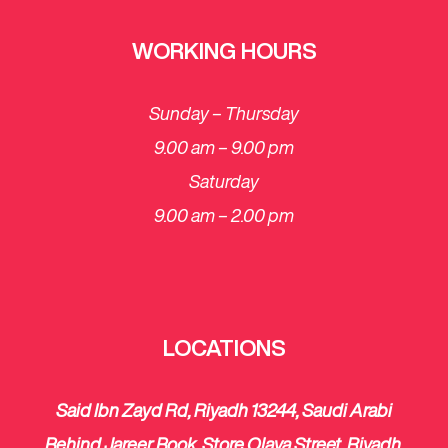
WORKING HOURS
Sunday – Thursday
9.00 am – 9.00 pm
Saturday
​9.00 am – 2.00 pm
LOCATIONS
Said Ibn Zayd Rd, Riyadh 13244, Saudi Arabi
Behind Jareer Book, Store Olaya Street, Riyadh,