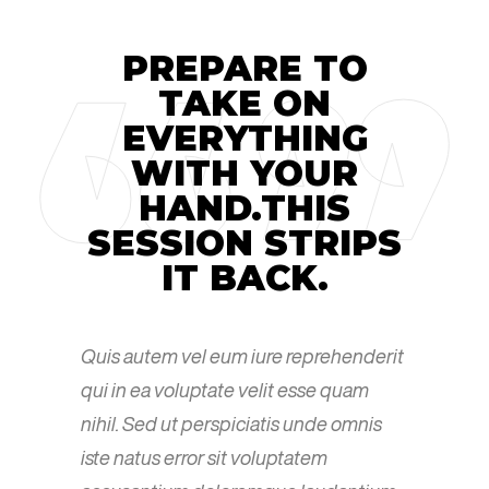
PREPARE TO
TAKE ON
EVERYTHING
WITH YOUR
HAND.THIS
SESSION STRIPS
IT BACK.
Quis autem vel eum iure reprehenderit
qui in ea voluptate velit esse quam
nihil. Sed ut perspiciatis unde omnis
iste natus error sit voluptatem