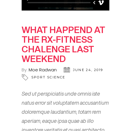
WHAT HAPPEND AT
THE RX-FITNESS
CHALENGE LAST
WEEKEND
By:
Moe Radwan
JUNE 24, 2019
SPORT SCIENCE
Sed ut perspiciatis unde omnis iste
natus error sit voluptatem accusantium
doloremque laudantium, totam rem
aperiam, eaque ipsa quae ab illo
inventore veritatis et quasi architecto