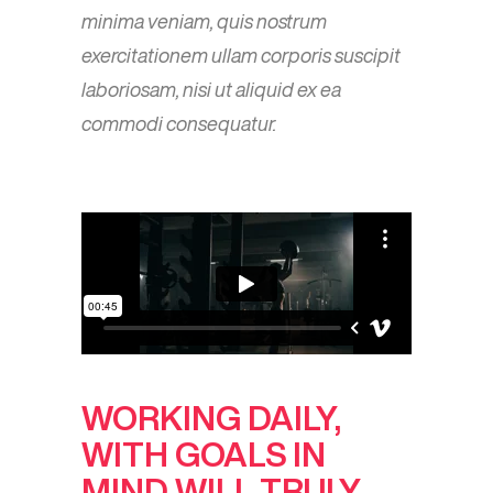
minima veniam, quis nostrum
exercitationem ullam corporis suscipit
laboriosam, nisi ut aliquid ex ea
commodi consequatur.
WORKING DAILY,
WITH GOALS IN
MIND WILL TRULY