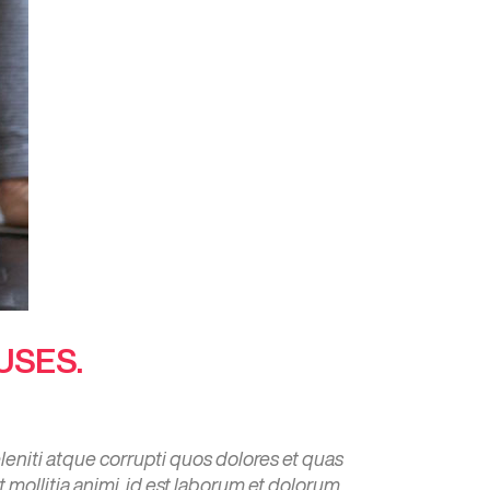
USES.
eniti atque corrupti quos dolores et quas
t mollitia animi, id est laborum et dolorum