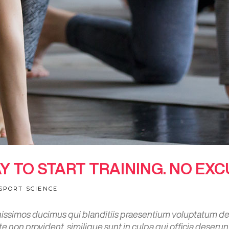
AY TO START TRAINING. NO EXC
SPORT SCIENCE
nissimos ducimus qui blanditiis praesentium voluptatum del
e non provident, similique sunt in culpa qui officia deserun