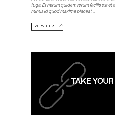
fuga. Et harum quidem rerum facilis est et
minus id quod maxime placeat
VIEW HERE
TAKE YOUR