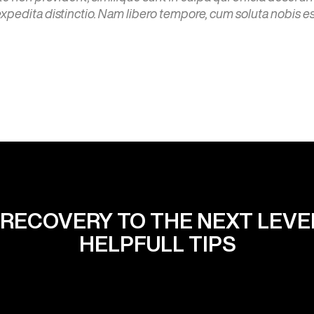
 expedita distinctio. Nam libero tempore, cum soluta nobis e
 RECOVERY TO THE NEXT LEVEL
HELPFULL TIPS