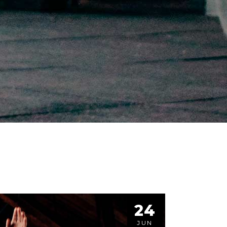
24
JUN