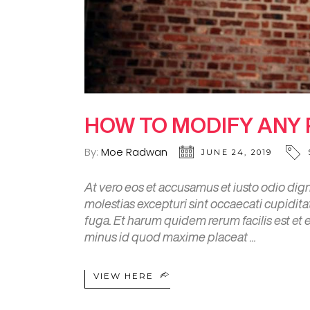
HOW TO MODIFY ANY
By:
Moe Radwan
JUNE 24, 2019
At vero eos et accusamus et iusto odio dig
molestias excepturi sint occaecati cupiditat
fuga. Et harum quidem rerum facilis est et
minus id quod maxime placeat
VIEW HERE