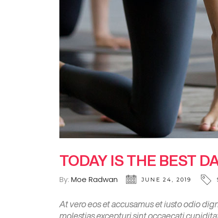
TODAY IS THE BEST D
By:
Moe Radwan
JUNE 24, 2019
At vero eos et accusamus et iusto odio dig
molestias excepturi sint occaecati cupiditat