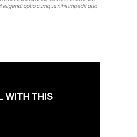
st eligendi optio cumque nihil impedit quo
 WITH THIS